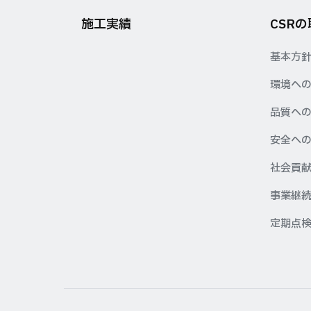
施工実績
CSR
基本方
環境へ
品質へ
安全へ
社会貢
事業継続
定期点