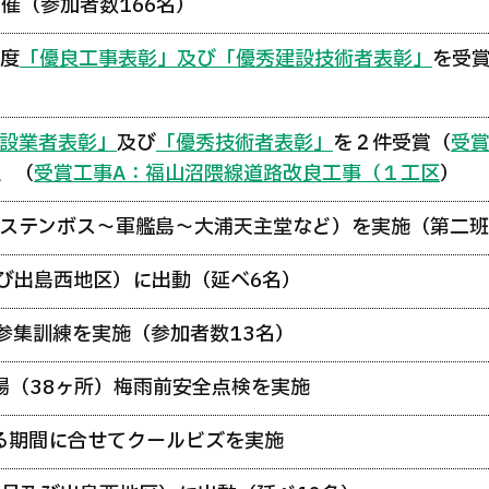
催（参加者数166名）
年度
「優良工事表彰」及び「優秀建設技術者表彰」
を受
設業者表彰」
及び
「優秀技術者表彰」
を２件受賞（
受
、（
受賞工事A：福山沼隈線道路改良工事（１工区
）
ステンボス〜軍艦島〜大浦天主堂など）を実施（第二班 
び出島西地区）に出動（延べ6名）
参集訓練を実施（参加者数13名）
場（38ヶ所）梅雨前安全点検を実施
る期間に合せてクールビズを実施