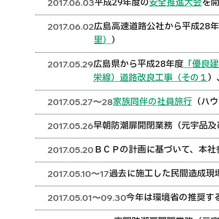
平成29年度の
安全推進大会
を開
2017.06.03
広島高速道路公社から平成28
2017.06.02
里）
）
広島県から平成28年度
「優良建
2017.05.29
栄線）道路改良工事（その１
）
家族同伴の社員旅行
（ハウ
2017.05.27〜28
早朝防潮扉開閉業務（元宇品及
2017.05.26
ＢＣＰの計画に基づいて、本社
2017.05.20
過去に施工した民間造成現
2017.05.10〜17
今年は環境省の推奨す
2017.05.01〜09.30