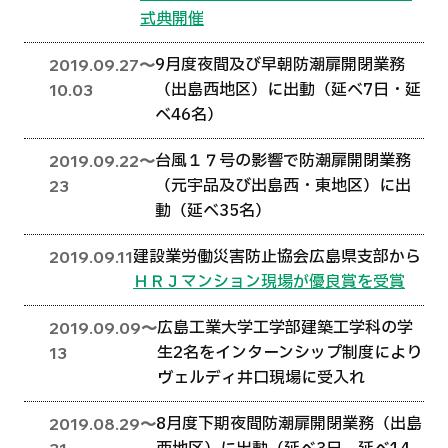
式典開催
9月度夜間及び早朝防潮扉開閉業務
2019.09.27〜
（出島西地区）に出動（延べ7日・延
10.03
べ46名）
台風１７号の影響で防潮扉開閉業務
2019.09.22〜
（元宇品及び出島西・東地区）に出
23
動（延べ35名）
建設業労働災害防止協会広島県支部から
2019.09.11
ＨＲＪマンション現場が優良賞を受賞
広島工業大学工学部建築工学科の学
2019.09.09〜
生2名をインターンシップ制度により
13
ヴェルディ井口現場に受入れ
8月度下期夜間防潮扉開閉業務（出島
2019.08.29〜