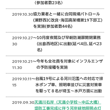
（参加者数23名）
協力業者と一緒に合同現場パトロール
2019.10.30
(瀬野西IC改良･海田高架橋第19下部工)
を実施(参加者数44名)
10月度夜間及び早朝防潮扉開閉業務
2019.10.27〜
(出島西地区)に出動(延べ4日､延べ23
30
名)
今年も全社員を対象にインフルエンザ
2019.10.21〜
の予防接種を実施
11.30
台風19号による河川氾濫への対応で排
2019.10.11〜
水ポンプ車、照明車並びに災害対策車
15
を駆って８名が埼玉〜水戸方面に出動
天満川右岸（天満小学校〜中広大橋）
2019.09.30
堤防工事完成に伴う河岸緑地照明点灯