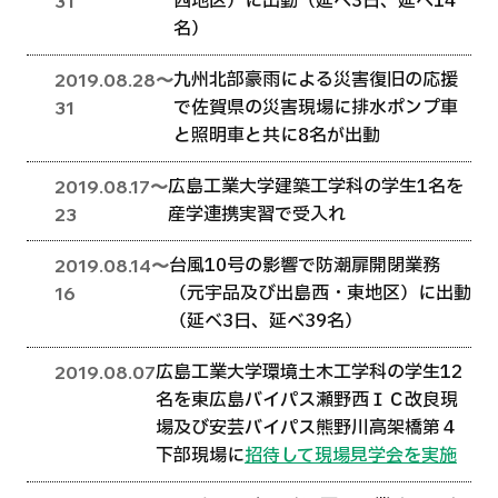
西地区）に出動（延べ3日、延べ14
31
名）
九州北部豪雨による災害復旧の応援
2019.08.28〜
で佐賀県の災害現場に排水ポンプ車
31
と照明車と共に8名が出動
広島工業大学建築工学科の学生1名を
2019.08.17〜
産学連携実習で受入れ
23
台風10号の影響で防潮扉開閉業務
2019.08.14〜
（元宇品及び出島西・東地区）に出動
16
（延べ3日、延べ39名）
広島工業大学環境土木工学科の学生12
2019.08.07
名を東広島バイパス瀬野西ＩＣ改良現
場及び安芸バイパス熊野川高架橋第４
下部現場に
招待して現場見学会を実施