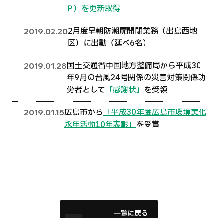
Ｐ）を更新取得
2月度早朝防潮扉開閉業務（出島西地
2019.02.20
区）に出動（延べ6名）
国土交通省中国地方整備局から平成30
2019.01.28
年9月の台風24号関係の災害対策関係功
労者として
「感謝状」
を受領
広島市から
「平成30年度広島市環境美化
2019.01.15
永年活動10年表彰」
を受賞
一覧に戻る