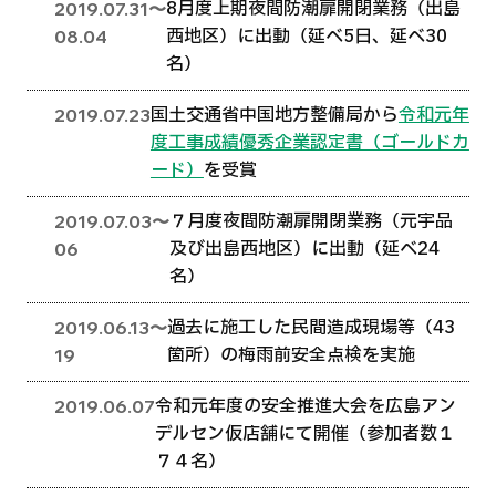
8月度上期夜間防潮扉開閉業務（出島
2019.07.31〜
西地区）に出動（延べ5日、延べ30
08.04
名）
国土交通省中国地方整備局から
令和元年
2019.07.23
度工事成績優秀企業認定書（ゴールドカ
ード）
を受賞
７月度夜間防潮扉開閉業務（元宇品
2019.07.03〜
及び出島西地区）に出動（延べ24
06
名）
過去に施工した民間造成現場等（43
2019.06.13〜
箇所）の梅雨前安全点検を実施
19
令和元年度の安全推進大会を広島アン
2019.06.07
デルセン仮店舗にて開催（参加者数１
７４名）