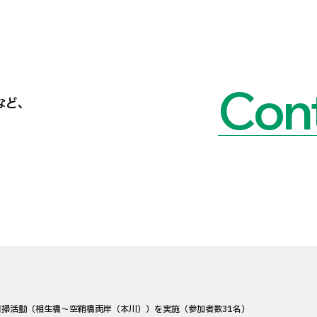
Cont
など、
掃活動（相生橋〜空鞘橋両岸（本川））を実施（参加者数31名）