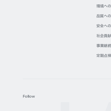
環境へ
品質へ
安全へ
社会貢
事業継続
定期点
Follow