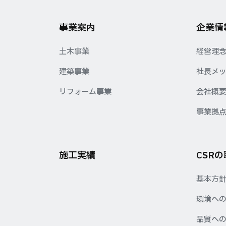
事業案内
企業情
土木事業
経営理
建築事業
社長メ
リフォーム事業
会社概
事業拠
施工実績
CSR
基本方
環境へ
品質へ