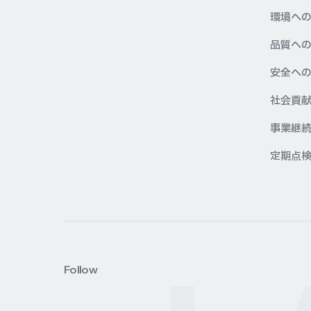
環境へ
品質へ
安全へ
社会貢
事業継続
定期点
Follow