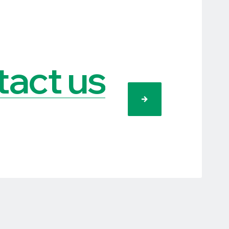
act us
）