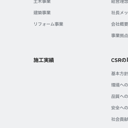
土木事業
経営理
建築事業
社長メ
リフォーム事業
会社概
事業拠
施工実績
CSR
基本方
環境へ
品質へ
安全へ
社会貢