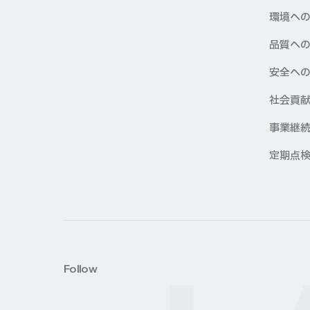
環境へ
品質へ
安全へ
社会貢
事業継続
定期点
Follow