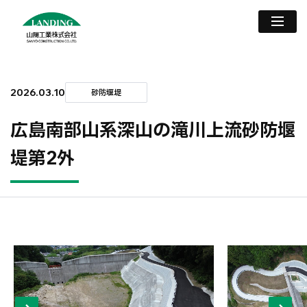
2026.03.10
砂防堰堤
広島南部山系深山の滝川上流砂防堰
堤第2外