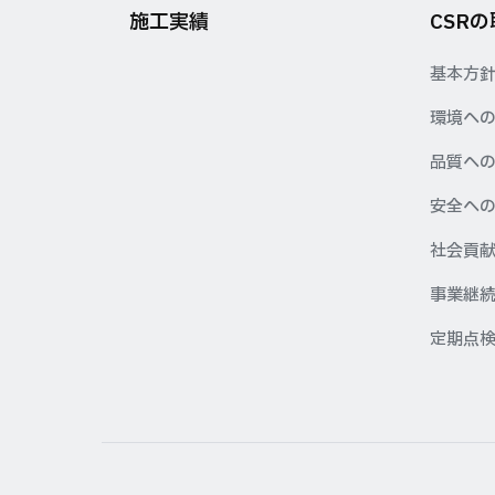
施工実績
CSR
基本方
環境へ
品質へ
安全へ
社会貢
事業継続
定期点