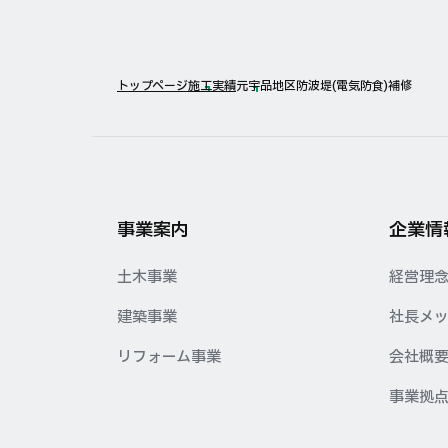
トップページ
施工実績
元宇品地区防波堤(電気防食)補修
事業案内
企業情
土木事業
経営理
建築事業
社長メ
リフォーム事業
会社概
事業拠