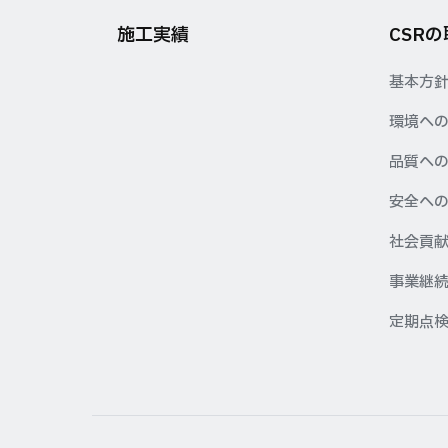
施工実績
CSR
基本方
環境へ
品質へ
安全へ
社会貢
事業継続
定期点