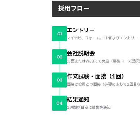
採用フロー
エントリー
01
マイナビ、フォーム、LINEよりエントリー
会社説明会
02
対面またはWEBにて実施（募集コース選択
作文試験・面接（1回）
03
面接は役員との面接（必要に応じて2回目
結果通知
04
1週間を目安に結果を通知