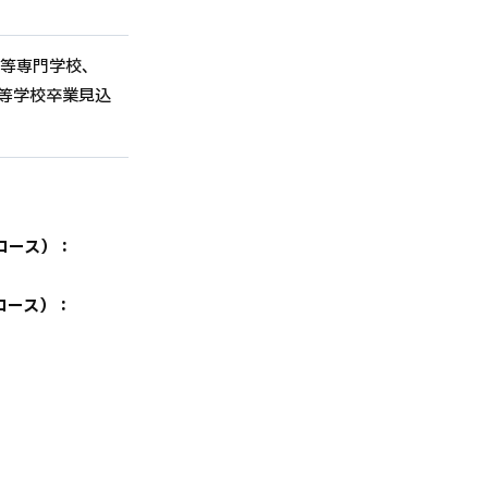
高等専門学校、
等学校卒業見込
円
コース）：
コース）：