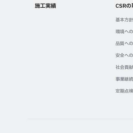
施工実績
CSR
基本方
環境へ
品質へ
安全へ
社会貢
事業継続
定期点