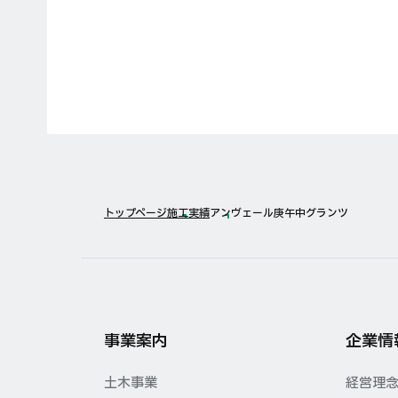
トップページ
施工実績
アンヴェール庚午中グランツ
事業案内
企業情
土木事業
経営理