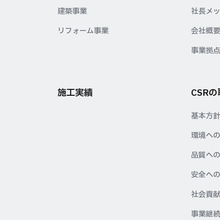
建築事業
社長メ
リフォーム事業
会社概
事業拠
施工実績
CSR
基本方
環境へ
品質へ
安全へ
社会貢
事業継続