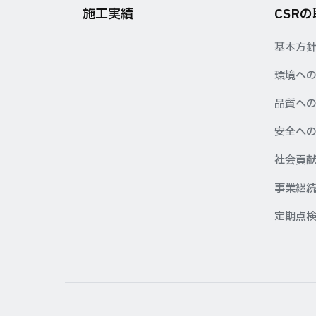
施工実績
CSR
基本方
環境へ
品質へ
安全へ
社会貢
事業継続
定期点