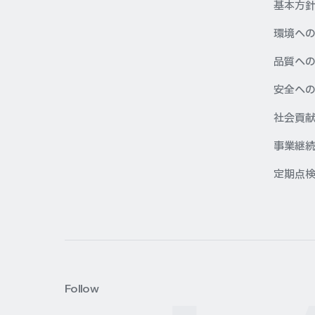
基本方
環境へ
品質へ
安全へ
社会貢
事業継続
定期点
Follow