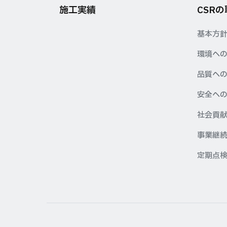
施工実績
CSR
基本方
環境へ
品質へ
安全へ
社会貢
事業継続
定期点