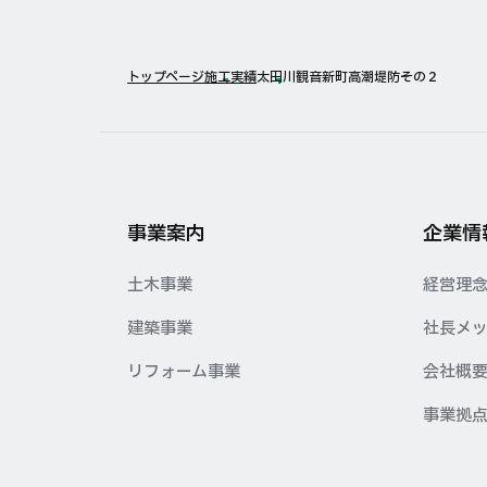
トップページ
施工実績
太田川観音新町高潮堤防その２
事業案内
企業情
土木事業
経営理
建築事業
社長メ
リフォーム事業
会社概
事業拠