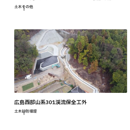
土木
その他
広島西部山系301渓流保全工外
土木
砂防堰堤