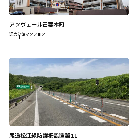
アンヴェール己斐本町
建築
分譲マンション
尾道松江線防護柵設置第11