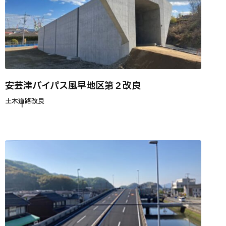
安芸津バイパス風早地区第２改良
土木
道路改良