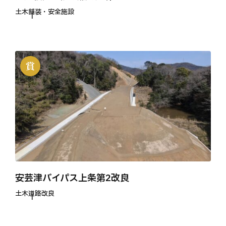
土木
舗装・安全施設
安芸津バイパス上条第2改良
土木
道路改良