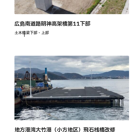
広島南道路明神高架橋第11下部
土木
橋梁下部・上部
地方港湾大竹港（小方地区）飛石桟橋改修