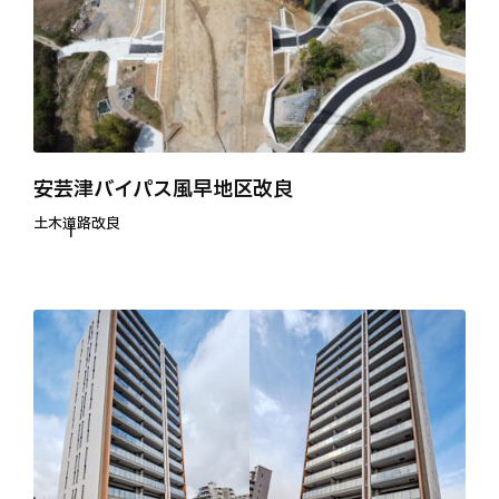
安芸津バイパス風早地区改良
土木
道路改良