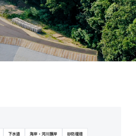
下水道
海岸・河川護岸
砂防堰堤