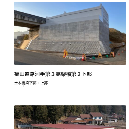
福山道路河手第３高架橋第２下部
土木
橋梁下部・上部