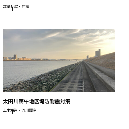
建築
社屋・店舗
太田川庚午地区堤防耐震対策
土木
海岸・河川護岸