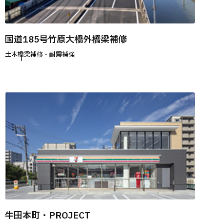
国道185号竹原大橋外橋梁補修
土木
橋梁補修・耐震補強
牛田本町・PROJECT